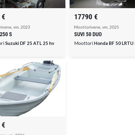
 €
17790 €
ivene, vm. 2023
Moottorivene, vm. 2025
250 S
SUVI
50 DUO
ori
Suzuki DF 25 ATL 25 hv
Moottori
Honda BF 50 LRTU 
 €