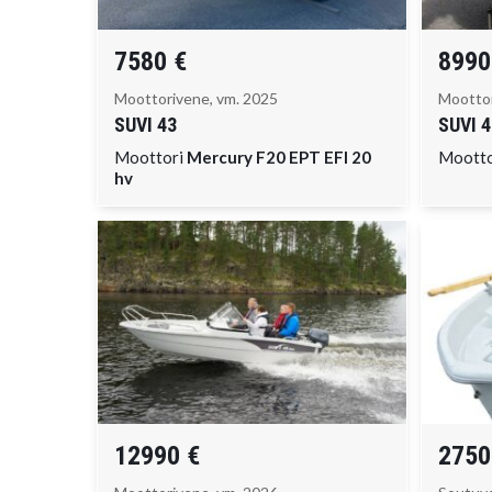
7580 €
8990
Moottorivene, vm. 2025
Moottor
SUVI
43
SUVI
4
Moottori
Mercury F20 EPT EFI 20
Moott
hv
12990 €
2750