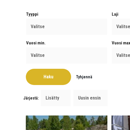
Siirry
sisältöön
Tyyppi
Laji
Vuosi min.
Vuosi max
Järjestä: