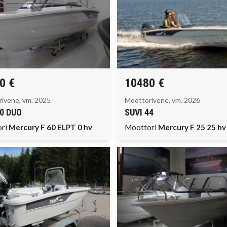
0 €
10480 €
ivene, vm. 2025
Moottorivene, vm. 2026
0 DUO
SUVI
44
ori
Mercury F 60 ELPT 0 hv
Moottori
Mercury F 25 25 hv